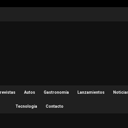
revistas
Autos
Gastronomía
Lanzamientos
Noticia
Tecnología
Contacto