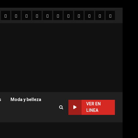
Inicio
Empresarial
Entretenimiento
Entrevistas
Autos
Gastronomía
Lanzamientos
Noticias
Moda
Tecnología
Contacto
y
belleza
s
Moda y belleza
VER EN
LINEA