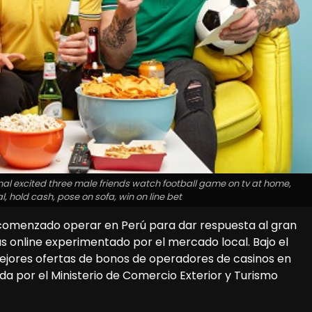
al excited three male friends watch football game on tv at home,
l, hold cash, pose on sofa, win on line bet
 comenzado operar en Perú para dar respuesta al gran
as online experimentado por el mercado local. Bajo el
ejores ofertas de bonos de operadores de casinos en
da por el Ministerio de Comercio Exterior y Turismo