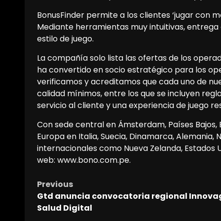
BonusFinder permite a los clientes ‘jugar con m
Mediante herramientas muy intuitivas, entrega 
estilo de juego.
La compañía solo lista las ofertas de los oper
ha convertido en socio estratégico para los o
verificamos y acreditamos que cada uno de nues
calidad mínimos, entre los que se incluyen regl
servicio al cliente y una experiencia de juego re
Con sede central en Ámsterdam, Países Bajos,
Europa en Italia, Suecia, Dinamarca, Alemania,
internacionales como Nueva Zelanda, Estados U
web: www.bono.com.pe.
Previous
Post
Gtd anuncia convocatoria regional Innova
navigation
Salud Digital