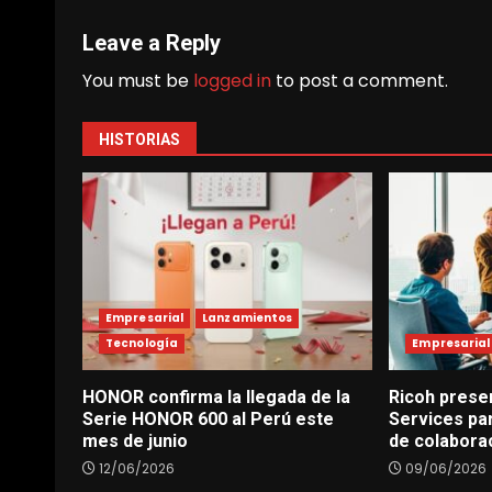
Leave a Reply
You must be
logged in
to post a comment.
HISTORIAS
Empresarial
Lanzamientos
Tecnología
Empresarial
HONOR confirma la llegada de la
Ricoh pres
Serie HONOR 600 al Perú este
Services pa
mes de junio
de colaborac
12/06/2026
09/06/2026