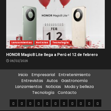
Lanzamientos
Noticias
Tecnología
HONOR Magic8 Lite llega a Perú el 12 de febrero
06/02/2026
Inicio
Empresarial
Entretenimiento
Entrevistas
Autos
Gastronomía
Lanzamientos
Noticias
Moda y belleza
Tecnología
Contacto
Inicio
Empresarial
Entretenimiento
Entrevistas
Autos
Gastronomía
Lanzamientos
Noticias
Moda
Tecnología
Contact
y