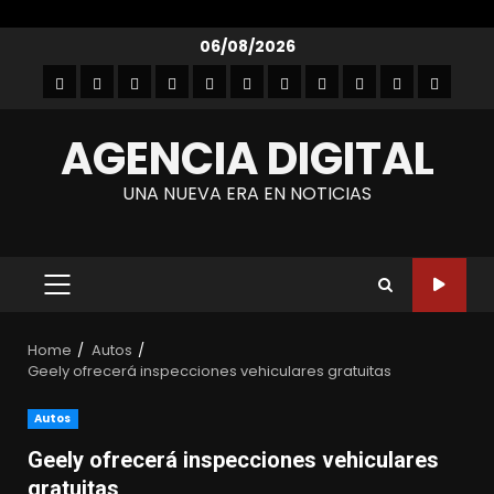
Skip
06/08/2026
to
Inicio
Empresarial
Entretenimiento
Entrevistas
Autos
Gastronomía
Lanzamientos
Noticias
Moda
Tecnología
Contact
content
y
AGENCIA DIGITAL
belleza
UNA NUEVA ERA EN NOTICIAS
PRIMARY
MENU
Home
Autos
Geely ofrecerá inspecciones vehiculares gratuitas
Autos
Geely ofrecerá inspecciones vehiculares
gratuitas