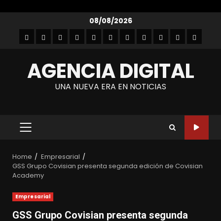
Skip
08/08/2026
to
Inicio
Empresarial
Entretenimiento
Entrevistas
Autos
Gastronomía
Lanzamientos
Noticias
Moda
Tecnología
Contact
content
y
AGENCIA DIGITAL
belleza
UNA NUEVA ERA EN NOTICIAS
PRIMARY
MENU
Home
Empresarial
GSS Grupo Covisian presenta segunda edición de Covisian
Academy
Empresarial
GSS Grupo Covisian presenta segunda