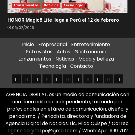
Lanzamientos
Noticias
Tecnología
HONOR Magic8 Lite llega a Perú el 12 de febrero
06/02/2026
Inicio
Empresarial
Entretenimiento
Entrevistas
Autos
Gastronomía
Lanzamientos
Noticias
Moda y belleza
Tecnología
Contacto
Inicio
Empresarial
Entretenimiento
Entrevistas
Autos
Gastronomía
Lanzamientos
Noticias
Moda
Tecnología
Contact
y
AGENCIA DIGITAL, es un medio de comunicación con
belleza
una línea editorial independiente, formado por
profesionales en el área de comunicación, diseño, y
periodismo. / Periodista, directora y fundadora de
Agencia Digital de Noticias: Lic. Hilda Quispe / Correo:
agenciadigital.pe@gmail.com / WhatsApp: 999 762