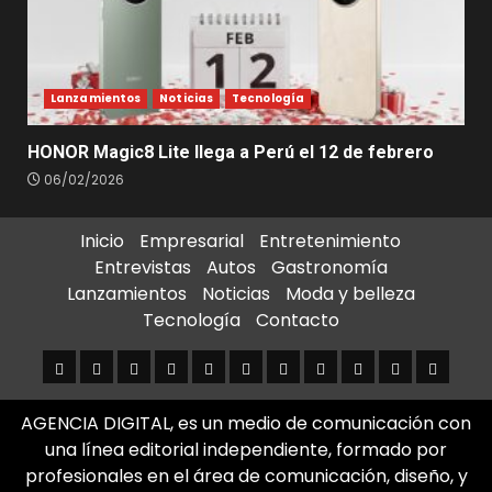
Lanzamientos
Noticias
Tecnología
HONOR Magic8 Lite llega a Perú el 12 de febrero
06/02/2026
Inicio
Empresarial
Entretenimiento
Entrevistas
Autos
Gastronomía
Lanzamientos
Noticias
Moda y belleza
Tecnología
Contacto
Inicio
Empresarial
Entretenimiento
Entrevistas
Autos
Gastronomía
Lanzamientos
Noticias
Moda
Tecnología
Contact
y
AGENCIA DIGITAL, es un medio de comunicación con
belleza
una línea editorial independiente, formado por
profesionales en el área de comunicación, diseño, y