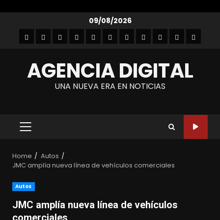
Skip
09/08/2026
to
Inicio
Empresarial
Entretenimiento
Entrevistas
Autos
Gastronomía
Lanzamientos
Noticias
Moda
Tecnología
Contact
content
y
AGENCIA DIGITAL
belleza
UNA NUEVA ERA EN NOTICIAS
PRIMARY
MENU
Home
Autos
JMC amplía nueva línea de vehículos comerciales
Autos
JMC amplía nueva línea de vehículos
comerciales