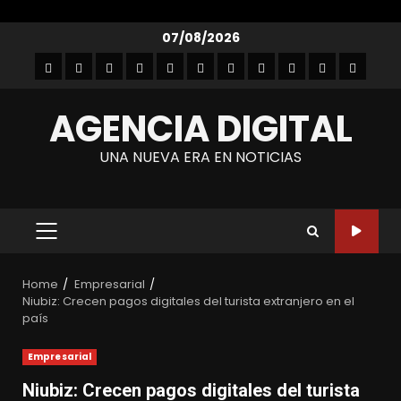
Skip
07/08/2026
to
Inicio
Empresarial
Entretenimiento
Entrevistas
Autos
Gastronomía
Lanzamientos
Noticias
Moda
Tecnología
Contact
content
y
AGENCIA DIGITAL
belleza
UNA NUEVA ERA EN NOTICIAS
PRIMARY
MENU
Home
Empresarial
Niubiz: Crecen pagos digitales del turista extranjero en el
país
Empresarial
Niubiz: Crecen pagos digitales del turista