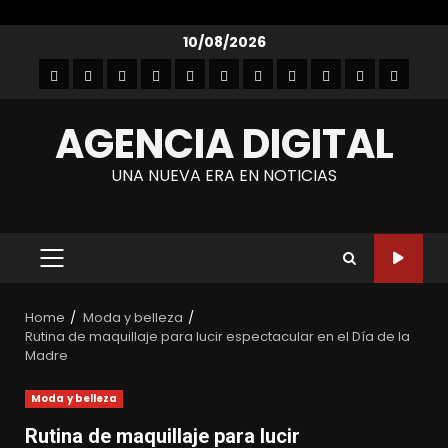
Skip
10/08/2026
to
Inicio
Empresarial
Entretenimiento
Entrevistas
Autos
Gastronomía
Lanzamientos
Noticias
Moda
Tecnología
Contact
content
y
AGENCIA DIGITAL
belleza
UNA NUEVA ERA EN NOTICIAS
PRIMARY
MENU
Home
Moda y belleza
Rutina de maquillaje para lucir espectacular en el Día de la
Madre
Moda y belleza
Rutina de maquillaje para lucir