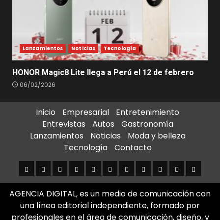
Lanzamientos
Noticias
Tecnología
HONOR Magic8 Lite llega a Perú el 12 de febrero
06/02/2026
Inicio
Empresarial
Entretenimiento
Entrevistas
Autos
Gastronomía
Lanzamientos
Noticias
Moda y belleza
Tecnología
Contacto
Inicio
Empresarial
Entretenimiento
Entrevistas
Autos
Gastronomía
Lanzamientos
Noticias
Moda
Tecnología
Contact
y
AGENCIA DIGITAL, es un medio de comunicación con
belleza
una línea editorial independiente, formado por
profesionales en el área de comunicación, diseño, y