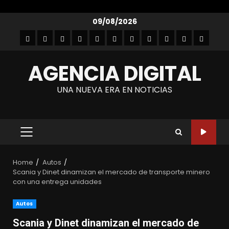
Skip
09/08/2026
to
Inicio
Empresarial
Entretenimiento
Entrevistas
Autos
Gastronomía
Lanzamientos
Noticias
Moda
Tecnología
Contact
content
y
AGENCIA DIGITAL
belleza
UNA NUEVA ERA EN NOTICIAS
PRIMARY
MENU
Home
Autos
Scania y Dinet dinamizan el mercado de transporte minero
con una entrega unidades
Autos
Scania y Dinet dinamizan el mercado de