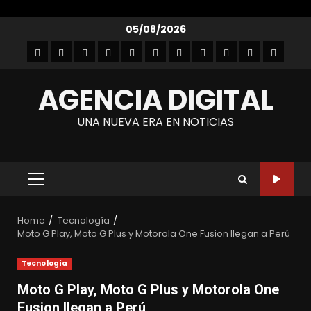
Skip
05/08/2026
to
Inicio
Empresarial
Entretenimiento
Entrevistas
Autos
Gastronomía
Lanzamientos
Noticias
Moda
Tecnología
Contact
content
y
AGENCIA DIGITAL
belleza
UNA NUEVA ERA EN NOTICIAS
PRIMARY
MENU
Home
Tecnología
Moto G Play, Moto G Plus y Motorola One Fusion llegan a Perú
Tecnología
Moto G Play, Moto G Plus y Motorola One
Fusion llegan a Perú