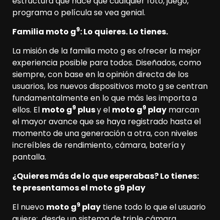
estructura que hace que cualquier foto, juego,
programa o película se vea genial.
9
Familia moto g
: Lo quieres. Lo tienes.
La misión de la familia moto g es ofrecer la mejor
experiencia posible para todos. Diseñados, como
siempre, con base en la opinión directa de los
usuarios, los nuevos dispositivos moto g se centran
fundamentalmente en lo que más les importa a
9
9
ellos. El
moto g
plus
y el
moto g
play
marcan
el mayor avance que se haya registrado hasta el
momento de una generación a otra, con niveles
increíbles de rendimiento, cámara, batería y
pantalla.
¿Quieres más de lo que esperabas? Lo tienes:
te presentamos el moto g9 play
9
El nuevo
moto g
play
tiene todo lo que el usuario
quiere: desde un sistema de triple cámara