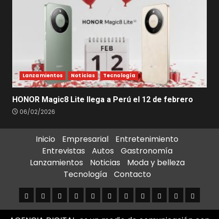
Lanzamientos
Noticias
Tecnología
HONOR Magic8 Lite llega a Perú el 12 de febrero
06/02/2026
Inicio
Empresarial
Entretenimiento
Entrevistas
Autos
Gastronomía
Lanzamientos
Noticias
Moda y belleza
Tecnología
Contacto
Inicio
Empresarial
Entretenimiento
Entrevistas
Autos
Gastronomía
Lanzamientos
Noticias
Moda
Tecnología
Contact
y