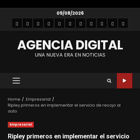
Skip
09/08/2026
to
Inicio
Empresarial
Entretenimiento
Entrevistas
Autos
Gastronomía
Lanzamientos
Noticias
Moda
Tecnología
Contact
content
y
AGENCIA DIGITAL
belleza
UNA NUEVA ERA EN NOTICIAS
PRIMARY
MENU
Home
Empresarial
Ripley primeros en implementar el servicio de recojo al
auto
Empresarial
Ripley primeros en implementar el servicio